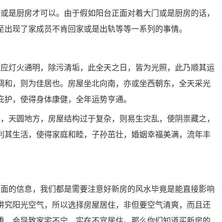
门或是厨房才可以。由于假如阳台正面对着大门或是厨房的话，
至出现了家成员不肯回家或是出轨等等一系列的事情。
则应灯火通明，除污清垢，此全天之日，皆为光照，此乃顺其运
调和，则为佳居也。房屋坐北向南，亦或坐西朝东，全天采光
庇护，使得身体康健，全年运势亨通。
岖，天圆地方，房屋结构过于复杂，则易生灾乱，使阴祟藏之，
利其生活，使得家庭和睦，子孙茁壮，婚姻幸福美满，流年丰
方面的信息，我们都是需要注意好新房的风水毕竟是能直接影响
讲究阳光空气，所以选择房屋居住，非但要空气清爽，而且还
重，会导致家宅不宁，实在不宜居住。那么你们知道买新房的