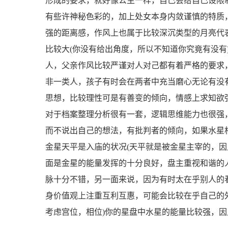
形成的要求，就好像公主一样，自己会给自己设限
有些许神秘色彩的，加上处女本身内敛谨慎的特质
强的距离感，作风上也属于比较深沉类型的月亮代表
比较大(你没有给出角度，所以不知道你究竟有没有
人，父亲作风比较严谨对人对己都有着严格的要求
非一类人，孩子有时会在两者中充当磨心无论有没有
思想，比较理性可是有善变的倾向，情感上求知欲
对于档案整理分析很有一套，逻辑思维能力也很强
而不说出自己的想法，有批判者的倾向，如果水星相
金星天平是入庙的状况(天平就是被金星主宰的，因
面是金星的能量发挥的十分良好，盘主重视和谐的
脉十分不错，另一面来说，因为有时太在乎别人的
身价值观上注重互利互惠，可能会比较在乎自己的
考虑宫位，相位)你的星盘中水星的能量比较强，