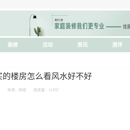
装修
活动
资讯
测评
买的楼房怎么看风水好不好
来源：网络
阅读量：11432