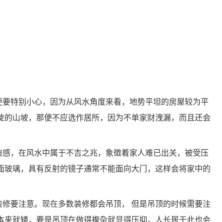
便要特别小心，因为从风水角度来看，地势平坦的房屋较为平
陡的山坡，那便不应选作居所，因为不单家财洩漏，而且还会
迫感，在风水中属于不吉之兆，象徵着家人难已出关，被受压
面玻璃，具有反射的镜子通常不能面向大门，这样会将家中的
装修要注意。现在多数装修都会吊顶， 但是吊顶的时候需要注
本来就矮，要是吊顶在做得複杂就显得压抑，人长居于此也会