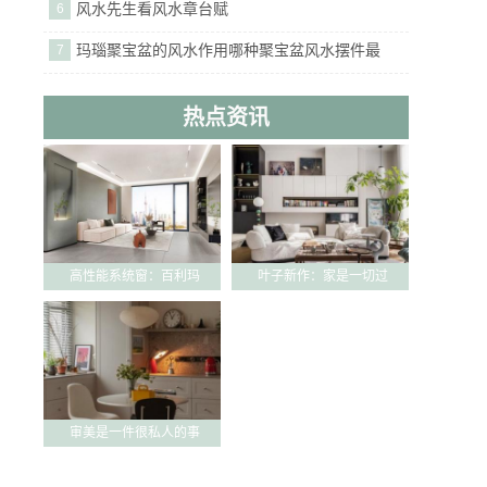
风水先生看风水章台赋
6
玛瑙聚宝盆的风水作用哪种聚宝盆风水摆件最
7
热点资讯
高性能系统窗：百利玛
叶子新作：家是一切过
审美是一件很私人的事