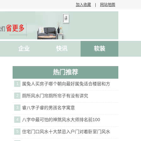
加入收藏
|
网站地图
企业
快讯
软装
热门推荐
属兔人买房子哪个朝向最好属兔适合楼层和方
1
厕所风水门帘厕所帘子有没有讲究
2
睿八字子睿的男孩名字寓意
3
八字中最可怕的神煞风水大师排名前100
4
住宅门口风水十大禁忌入户门对着卧室门风水
5