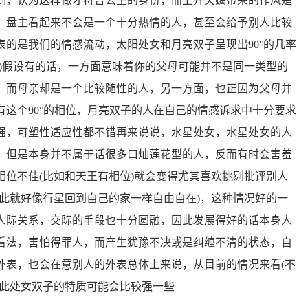
制，认为这样做才符合公主的身份，而上升天蝎带来的作风是
，盘主看起来不会是一个十分热情的人，甚至会给予别人比较
的是我们的情感流动，太阳处女和月亮双子呈现出90°的几率
)假设有的话，一方面意味着你的父母可能并不是同一类型的
，而母亲却是一个比较随性的人，另一方面，也正因为父母并
这个90°的相位，月亮双子的人在自己的情感诉求中十分要求
强，可塑性适应性都不错再来说说，水星处女，水星处女的人
，但是本身并不属于话很多口灿莲花型的人，反而有时会害羞
位不佳(比如和天王有相位)就会变得尤其喜欢挑剔批评别人
此就好像行星回到自己的家一样自由自在)，这种情况好的一
人际关系，交际的手段也十分圆融，因此发展得好的话本身人
看法，害怕得罪人，而产生犹豫不决或是纠缠不清的状态，自
外表，也会在意别人的外表总体上来说，从目前的情况来看(不
因此处女双子的特质可能会比较强一些