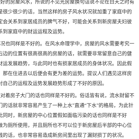
不好的房屋风水，所说的不见光房屋换句话说不论在白天之时有
是很少很少的话，当然这样的房子风水状况就加重了家庭中的
定会关系到家居成员的脾气不好，可能会关系到新房屋夫妇彼
系到家庭中的财运运程及运势。
状况也同样是不好的。在风水命理学中，房屋的风水需要考究一
右边的位置有很高很高的房屋的话，就需要非常留意自己的健
财运发展趋势，与此同时也有损家居成员的身体状况。因此假
，那在住进去以后便会有更为差的运势。提议人们遇见这样房
对自己的运程及运势发展趋势形成了不好的原因。
正对着房子大门的话也同样是不好的。俗话皆有说，流水财留不
的话就非常容易产生了一种上水”直通“下水”的格局，为此针
此同时，新房屋的中心位置假如面临污染的话也同样是不好
做为厕所使用，并且厕所也不可以位于新房屋后半部的中心位
线的话，也非常容易造成新房间里出现了漏财损丁的状况。