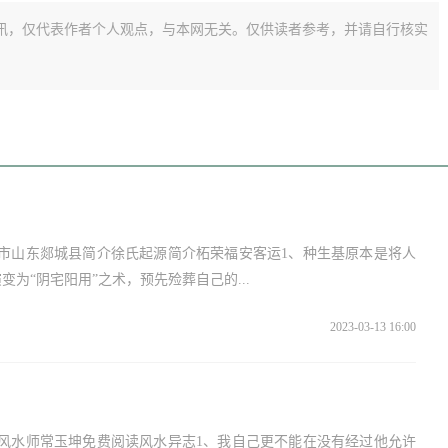
讯，仅代表作者个人观点，与本网无关。仅供读者参考，并请自行核实
市山东郯城县简介徐氏起源简介柘荣福安客运1、种生基原本是将人
为“阴宅阳用”之术，预先殓葬自己的...
2023-03-13 16:00
风水师常玉坤免费阅读风水异志1、我自己更不能在没有经过他允许