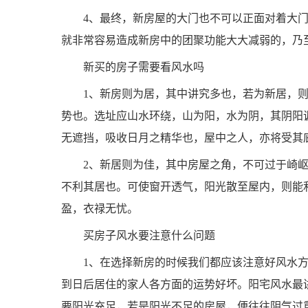
4、最终，新房屋的大门也不可以正面对着大
就非常容易造成新房中的团聚功能大大减弱的，乃
新买的房子需要看风水吗
1、新房则为居，其中讲究多也，若为新居，
势也。选址应山水环绕，山为阳，水为阴，其阴阳
无遮挡，吸收日月之精华也，屋中之人，亦将受其
2、新居则为佳，其中房屋之角，不可过于崎
不利其居也。可使窗开透气，阳光散至屋内，则能
盈，衣禄无忧。
买房子风水要注意什么问题
1、在选择新房的时候我们都应该注意好风水
到日后居住的家人各方面的运势好坏。阳宅风水最
要阳光充足，若是阳光不足的房屋，便往往阴气过