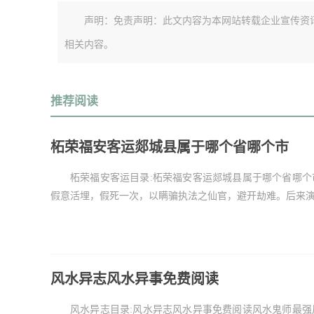
声明：免责声明：此文内容为本网站转载企业宣传资
相关内容。
推荐阅读
柘荣福安客运郯城县属于哪个省哪个市
柘荣福安客运目录:柘荣福安客运郯城县属于哪个省哪个
假意活埋，假死一次，以瞒骗执法之仙官，避开劫难。后来演变
风水异志风水异事免费阅读
风水异志目录:风水异志风水异事免费阅读风水鬼师最强