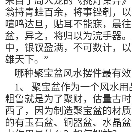
来自于周人龙的《挑灯集异》
翁持青蛙百余，将事锉剞，以
喧鸣达旦，贴耳不能寐，晨往
盆，异之，将归以为浣手器。
中，银钗盈满，不可数计，以
雄天下。”
哪种聚宝盆风水摆件最有效
1、 聚宝盆作为一个风水
粗鲁就是为了聚财，估量古时
西了，因为制造聚宝盆的材质
的有玉石盆、铜器盆、水晶盆