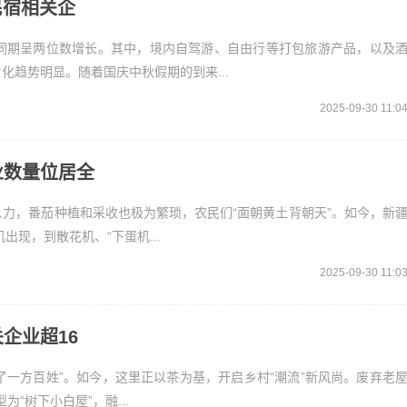
民宿相关企
同期呈两位数增长。其中，境内自驾游、自由行等打包旅游产品，以及
趋势明显。随着国庆中秋假期的到来...
2025-09-30 11:0
业数量位居全
力，番茄种植和采收也极为繁琐，农民们“面朝黄土背朝天”。如今，新
出现，到散花机、“下蛋机...
2025-09-30 11:0
企业超16
了一方百姓”。如今，这里正以茶为基，开启乡村“潮流”新风尚。废弃老
“树下小白屋”，融...