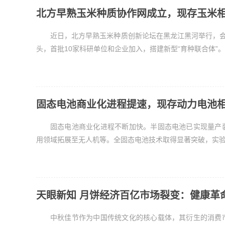
北方早熟玉米种质协作网成立，现存玉米相
近日，北方早熟玉米种质创新论坛在黑龙江黑河举行，会
头，首批10家科研单位和企业加入，搭建新型“育种联合体”。
固态电池商业化进程提速，现存动力电池相
固态电池商业化进程不断加快。半固态电池已实现量产
用领域拓展至无人机等。全固态电池技术取得显著突破，实验室
天眼新知 月饼经济百亿市场裂变：健康革
中秋佳节作为中国传统文化的核心载体，其衍生的消费