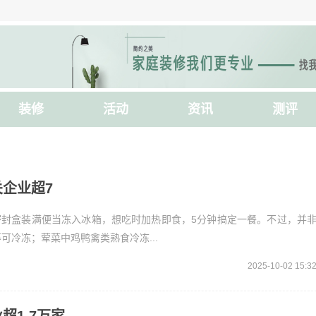
装修
活动
资讯
测评
关企业超7
密封盒装满便当冻入冰箱，想吃时加热即食，5分钟搞定一餐。不过，并
冷冻；荤菜中鸡鸭禽类熟食冷冻...
2025-10-02 15:3