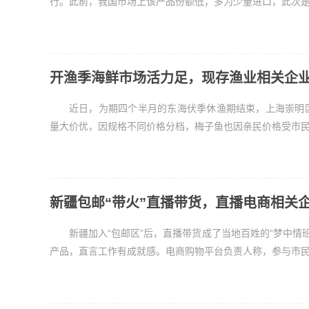
行。此前，我国市场上该产品份额低，多为少量进口，此次是为
开渔季海鲜市场活力足，现存渔业相关企业超
近日，为期四个半月的东海伏季休渔期结束，上海崇明
量大价优，因规格不同价格分档，梅子鱼也因亲民价格受市民欢
新疆包邮“带火”直播带货，直播电商相关企
新疆加入“包邮区”后，直播带货成了当地百姓的“梦中情
产品，直言工作有成就感。电商购物平台负责人称，参与市民每月能