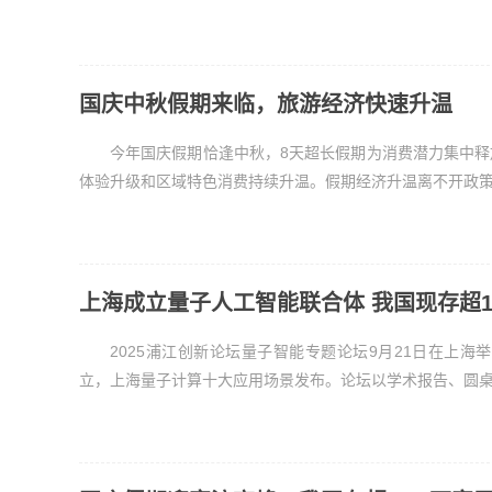
国庆中秋假期来临，旅游经济快速升温
今年国庆假期恰逢中秋，8天超长假期为消费潜力集中
体验升级和区域特色消费持续升温。假期经济升温离不开政策层面
上海成立量子人工智能联合体 我国现存超1
2025浦江创新论坛量子智能专题论坛9月21日在上
立，上海量子计算十大应用场景发布。论坛以学术报告、圆桌讨