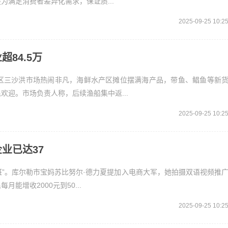
满足消费者差异化需求，保证质...
2025-09-25 10:2
84.5万
区三沙洪市场热闹非凡，海鲜水产区摊位摆满海产品，带鱼、鲳鱼等新
迎。市场负责人称，后续渔船集中返...
2025-09-25 10:2
业已达37
班”。库尔勒市宝妈苏比努尔·德力夏提加入电商大军，她拍摄双语视频推
增收2000元到50...
2025-09-25 10:2