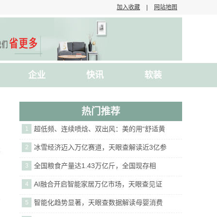
加入收藏
|
网站地图
企业
快讯
软装
热门推荐
超低频、连续喷焓、双出风：美的用“舒适黄
1
冰雪经济迈入万亿赛道，天眼查解读近3亿参
2
非
全国粮食产量达1.43万亿斤，全国现存相
3
2
AI融合开启智能家居万亿市场，天眼查见证
4
智能化趋势显著，天眼查数据解读母婴消费
5