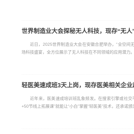
世界制造业大会探秘无人科技，现存“无人
近日，2025世界制造业大会在安徽合肥举办，“全空
场科技盛宴，全方位展示了无人科技在不同领域的应用潜力。展会
轻医美速成班3天上岗，现存医美相关企业超
近年来，医美速成培训班乱象频发。在搜索引擎或社交
+50节线上拓展课”就能让“小白”掌握“轻医美”技术，还承诺颁发