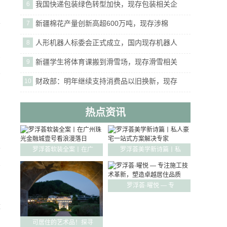
我国快递包装绿色转型加快，现存包装相关企
6
丰
新疆棉花产量创新高超600万吨，现存涉棉
7
人形机器人标委会正式成立，国内现存机器人
8
1
新疆学生将体育课搬到滑雪场，现存滑雪相关
9
财政部：明年继续支持消费品以旧换新，现存
10
热点资讯
约
4
罗浮荟软装全案丨在广
罗浮荟美学新诗篇丨私
罗浮荟·曜悦 — 专
运
可居住的艺术品！探寻