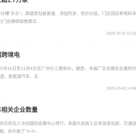
1.7万家
网友吐槽“天价”，质疑其包装普通、添加剂多，性价比低。门店回应称用料
门店捆绑销售模式...
2025-10-02 15:3
借跨境电
10月15日至11月4日在广州分三期举办。据悉，本届广交会展览总面积
造、新能源汽车、五...
2025-10-02 14:4
车相关企业数量
在北京亦庄的北人亦创国际会展中心举行。本届大会由工业和信息化部、交通
升级了“3+3+...