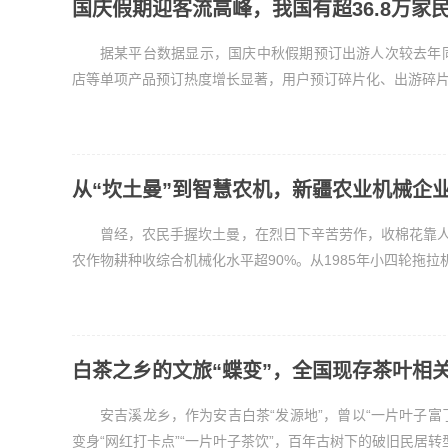
国庆假期迎客流高峰，我国有超36.8万家
据某平台数据显示，国庆中秋假期预订出游人次较去年
店等单项产品预订热度增长显著，用户预订碎片化、出游碎片化
从“坎土曼”到智慧农机，新疆农业机械企
曾经，农民手握坎土曼，在烈日下辛苦劳作，收棉花靠人
农作物耕种收综合机械化水平超90%。从1985年小四轮拖拉机
白茶之乡的文旅“蝶变”，全国现存茶叶相关
安吉溪龙乡，作为安吉白茶“发源地”，曾以“一片叶子富
变身“网红打卡点”“一片叶子茶饮”，百年古树下的破旧民居转型为