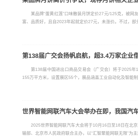
某品牌月饼高价引争议，现存月饼相关企业超
某品牌“蛋黄红莲”口味散装月饼定价27元/125克，被
富、品质好，且自2023年起就定价27元，未涨价。不过，部分
第138届广交会扬帆启航，超3.4万家企业
第138届中国进出口商品交易会（广交会）将于2025年
155万平方米，设置展区55个，展品涵盖工业自动化及智能制
世界智能网联汽车大会举办在即，我国汽
2025世界智能网联汽车大会将于10月16日至18日
输部、北京市人民政府联合主办，以“汇智聚能网联无限”为主题，并