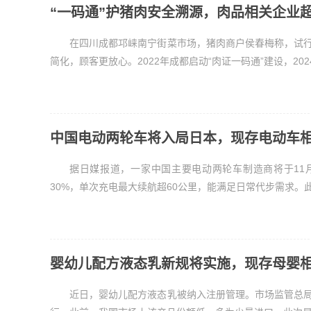
“一码通”护猪肉安全溯源，肉品相关企业超4
在四川成都邛崃南宁街菜市场，猪肉商户侯春梅称，试行
简化，顾客更放心。2022年成都启动“肉证一码通”建设，2024
中国电动两轮车将入局日本，现存电动车相
据日媒报道，一家中国主要电动两轮车制造商将于11
30%，单次充电最大续航超60公里，能满足日常代步需求。此
婴幼儿配方液态乳新规将实施，现存母婴相
近日，婴幼儿配方液态乳被纳入注册管理。市场监管总局