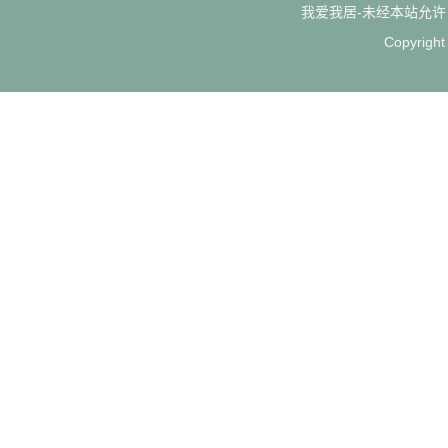
我爱我居-未经本站允许，禁
Copyrigh