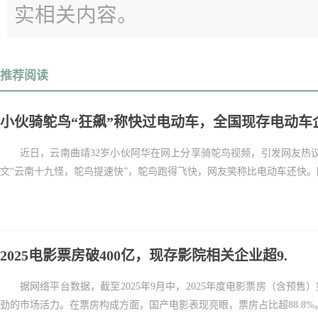
实相关内容。
推荐阅读
小伙骑鸵鸟“狂飙”称快过电动车，全国现存电动车
近日，云南曲靖32岁小伙阿华在网上分享骑鸵鸟视频，引发网友热
文“云南十九怪，鸵鸟提速快”，鸵鸟跑得飞快，网友笑称比电动车还快。阿
2025电影票房破400亿，现存影院相关企业超9.
据网络平台数据，截至2025年9月中，2025年度电影票房（含预售）
劲的市场活力。在票房构成方面，国产电影表现亮眼，票房占比超88.8%。截